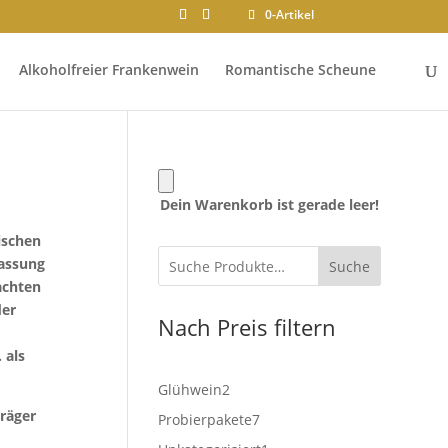
0-Artikel
Alkoholfreier Frankenwein
Romantische Scheune
Dein Warenkorb ist gerade leer!
ischen
passung
Suche
achten
der
Nach Preis filtern
 als
2
Glühwein
2
Produkte
träger
7
Probierpakete
7
Produkte