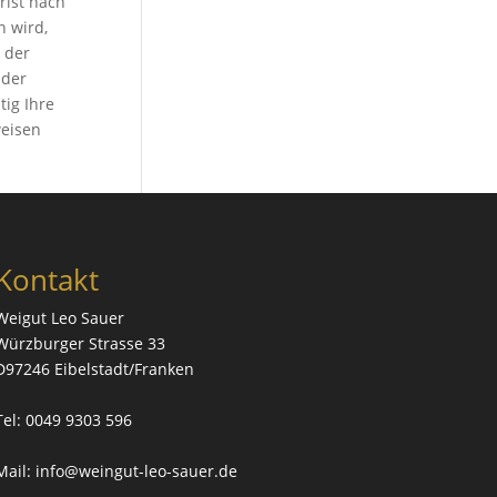
rist nach
n wird,
 der
 der
ig Ihre
weisen
Kontakt
Weigut Leo Sauer
Würzburger Strasse 33
D97246 Eibelstadt/Franken
Tel: 0049 9303 596
Mail:
info@weingut-leo-sauer.de