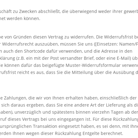
geschäft zu Zwecken abschließt, die überwiegend weder ihrer gewer
hnet werden können.
 von Gründen diesen Vertrag zu widerrufen. Die Widerrufsfrist b
r Widerrufsrecht auszuüben, müssen Sie uns ([Einsetzen: Namen/F
n auch den Shortcode dafür verwenden, und die Adresse in den
klärung (z.B. ein mit der Post versandter Brief, oder eine E-Mail) ü
 Sie können dafür das beigefügte Muster-Widerrufsformular verwen
ufsfrist reicht es aus, dass Sie die Mitteilung über die Ausübung 
.
e Zahlungen, die wir von Ihnen erhalten haben, einschließlich der
 sich daraus ergeben, dass Sie eine andere Art der Lieferung als d
haben), unverzüglich und spätestens binnen vierzehn Tagen ab d
ruf dieses Vertrags bei uns eingegangen ist. Für diese Rückzahlun
 ursprünglichen Transaktion eingesetzt haben, es sei denn, mit Ih
werden Ihnen wegen dieser Rückzahlung Entgelte berechnet.