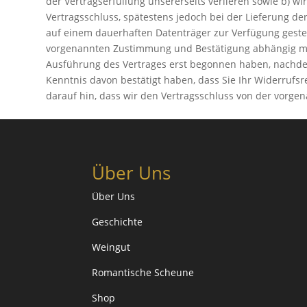
der Vertragserfüllung unsererseits verlieren sowie b) w
Vertragsschluss, spätestens jedoch bei der Lieferung d
auf einem dauerhaften Datenträger zur Verfügung gestel
vorgenannten Zustimmung und Bestätigung abhängig mach
Ausführung des Vertrages erst begonnen haben, nachde
Kenntnis davon bestätigt haben, dass Sie Ihr Widerrufsr
darauf hin, dass wir den Vertragsschluss von der vor
Über Uns
Über Uns
Geschichte
Weingut
Romantische Scheune
Shop