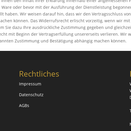
ir Ihnen den Inhalt Ihrer Erklärung innerhalb einer angemessenen F
er Ware oder bevor mit der Ausführung der Dienstleistung begonne
lt haben. Wir weisen darauf hin, dass wir den Vertragsschluss von
en können. Das Widerrufsrecht erlischt vorzeitig, wenn wir mit
m Sie dazu Ihre ausdrückliche Zustimmung gegeben und gleichzeit
echt mit Beginn der Vertragserfüllung unsererseits verlieren. Wir 
genannten Zustimmung und Bestätigung abhängig machen können.
Rechtliches
Impressum
Datenschutz
AGBs