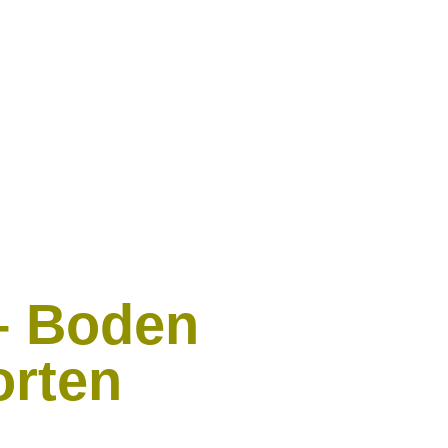
– Boden
orten