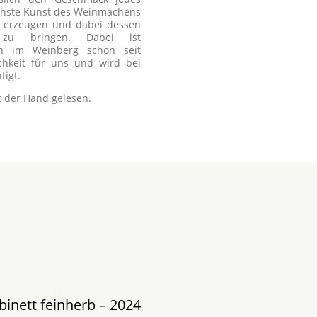
öchste Kunst des Weinmachens
u erzeugen und dabei dessen
zu bringen. Dabei ist
ln im Weinberg schon seit
ichkeit für uns und wird bei
tigt.
t der Hand gelesen.
inett feinherb – 2024