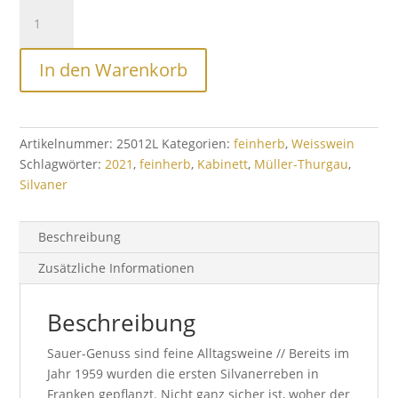
GENUSS
I
Silvaner
In den Warenkorb
Kabinett
trocken
-
2024
Artikelnummer:
25012L
Kategorien:
feinherb
,
Weisswein
Menge
Schlagwörter:
2021
,
feinherb
,
Kabinett
,
Müller-Thurgau
,
Silvaner
Beschreibung
Zusätzliche Informationen
Beschreibung
Sauer-Genuss sind feine Alltagsweine // Bereits im
Jahr 1959 wurden die ersten Silvanerreben in
Franken gepflanzt. Nicht ganz sicher ist, woher der