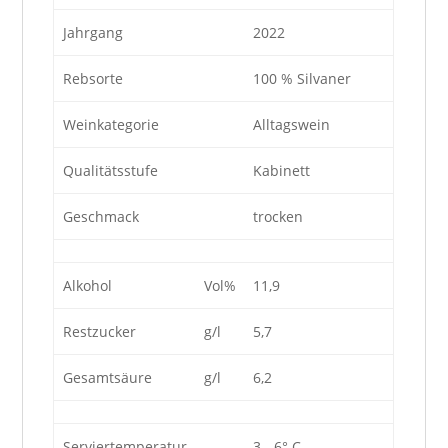
Jahrgang
2022
Rebsorte
100 % Silvaner
Weinkategorie
Alltagswein
Qualitätsstufe
Kabinett
Geschmack
trocken
Alkohol
Vol%
11,9
Restzucker
g/l
5,7
Gesamtsäure
g/l
6,2
Serviertemperatur
3 - 6° C