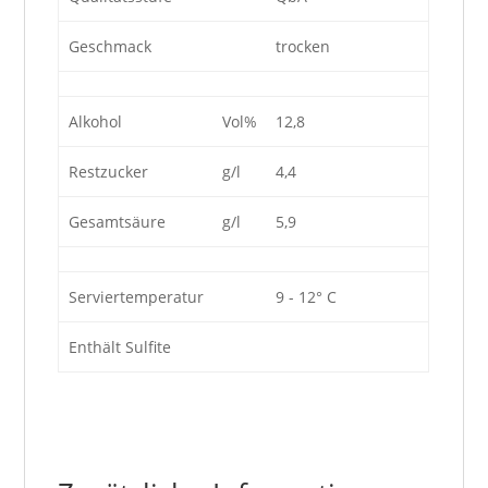
Geschmack
trocken
Alkohol
Vol%
12,8
Restzucker
g/l
4,4
Gesamtsäure
g/l
5,9
Serviertemperatur
9 - 12° C
Enthält Sulfite