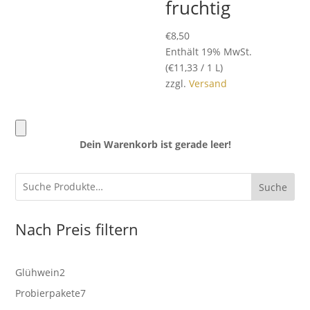
fruchtig
€
8,50
Enthält 19% MwSt.
(
€
11,33
/ 1 L)
zzgl.
Versand
Dein Warenkorb ist gerade leer!
Suche
Nach Preis filtern
2
Glühwein
2
Produkte
7
Probierpakete
7
Produkte