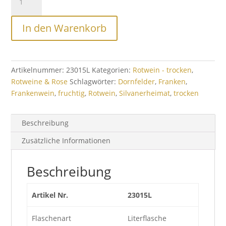
I
Dornfelder
In den Warenkorb
QbA
-
trocken
Menge
Artikelnummer:
23015L
Kategorien:
Rotwein - trocken
,
Rotweine & Rose
Schlagwörter:
Dornfelder
,
Franken
,
Frankenwein
,
fruchtig
,
Rotwein
,
Silvanerheimat
,
trocken
Beschreibung
Zusätzliche Informationen
Beschreibung
Artikel Nr.
23015L
Flaschenart
Literflasche