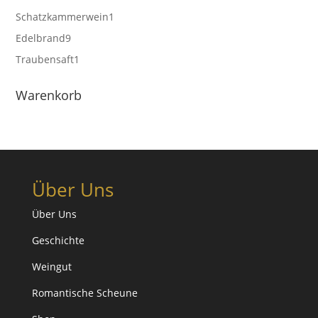
Produkt
1
Schatzkammerwein
1
Produkt
9
Edelbrand
9
Produkte
1
Traubensaft
1
Produkt
Warenkorb
Über Uns
Über Uns
Geschichte
Weingut
Romantische Scheune