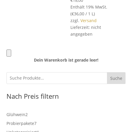
€
18,00
Enthält 19% MwSt.
(
€
36,00
/ 1 L)
zzgl.
Versand
Lieferzeit: nicht
angegeben
Dein Warenkorb ist gerade leer!
Suche
Nach Preis filtern
2
Glühwein
2
Produkte
7
Probierpakete
7
Produkte
1