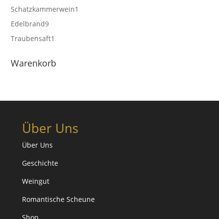
Produkt
1
Schatzkammerwein
1
Produkt
9
Edelbrand
9
Produkte
1
Traubensaft
1
Produkt
Warenkorb
Über Uns
Über Uns
Geschichte
Weingut
Romantische Scheune
Shop